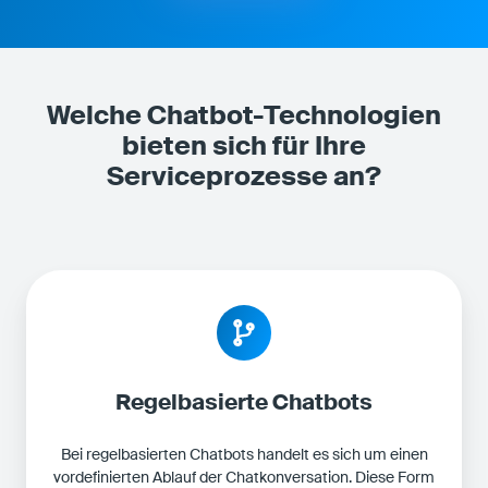
h
i
h
(
c
z
e
.
s
B
m
Welche Chatbot-Technologien
.
ö
bieten sich für Ihre
C
g
R
Serviceprozesse an?
l
M
i
)
c
h
Regelbasierte Chatbots
Bei regelbasierten Chatbots handelt es sich um einen
vordefinierten Ablauf der Chatkonversation. Diese Form