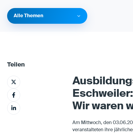
Alle Themen
Teilen
Ausbildung
A
u
Eschweiler:
A
f
u
X
Wir waren w
A
f
t
u
F
e
f
a
i
Am Mittwoch, den 03.06.202
L
c
l
veranstalteten ihre jährlic