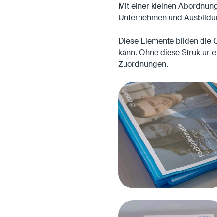
i
e
e
Mit einer kleinen Abordnun
n
b
n
Unternehmen und Ausbildung
k
o
e
o
Diese Elemente bilden die 
d
k
kann. Ohne diese Struktur e
I
t
Zuordnungen.
n
e
t
i
e
l
i
e
l
n
e
n