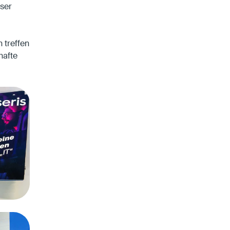
ser
 treffen
hafte