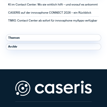
e
o
d
KI im Contact Center: Wo sie wirklich hilft – und worauf es ankommt
n
o
I
CASERIS auf der innovaphone CONNECT 2026 – ein Rückblick
k
n
t
t
TIMIO. Contact Center ab sofort für innovaphone myApps verfügbar
e
e
i
i
l
l
Themen
e
e
n
n
Archiv