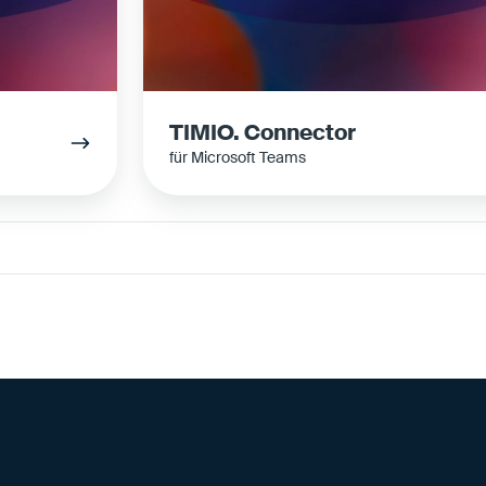
n
n
e
c
t
TIMIO. Connector
o
für Microsoft Teams
r