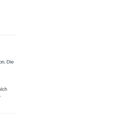
on. Die
sich
-