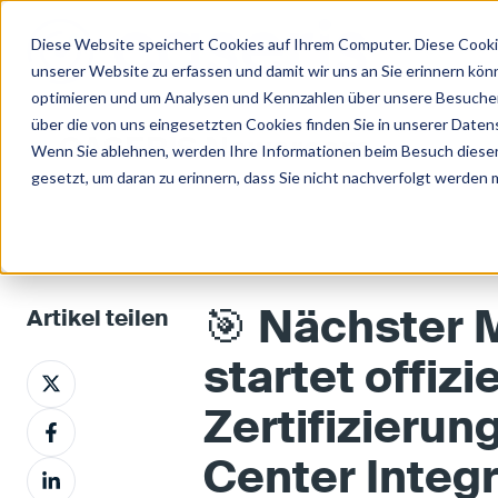
Diese Website speichert Cookies auf Ihrem Computer. Diese Cooki
unserer Website zu erfassen und damit wir uns an Sie erinnern kön
optimieren und um Analysen und Kennzahlen über unsere Besucher 
über die von uns eingesetzten Cookies finden Sie in unserer Datens
CASERIS Newsroom
Wenn Sie ablehnen, werden Ihre Informationen beim Besuch dieser 
gesetzt, um daran zu erinnern, dass Sie nicht nachverfolgt werden
🎯 Nächster 
Artikel teilen
startet offizi
A
u
Zertifizierun
A
f
u
X
Center Integ
A
f
t
u